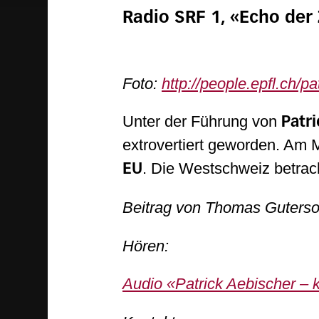
Radio SRF 1, «Echo der
Foto:
http://people.epfl.ch/pa
Unter der Führung von
Patr
extrovertiert geworden. Am 
. Die Westschweiz betrach
EU
Beitrag von Thomas Guters
Hören:
Audio «Patrick Aebischer – 