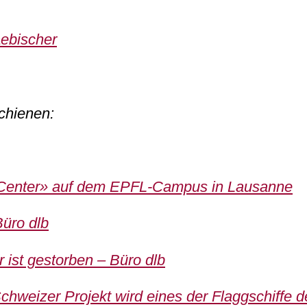
.aebischer
schienen:
g Center» auf dem EPFL-Campus in Lausanne
Büro dlb
r ist gestorben – Büro dlb
chweizer Projekt wird eines der Flaggschiffe 