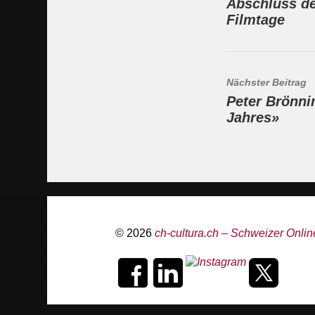
Abschluss de
Filmtage
Nächster Beitrag
Peter Brönni
Jahres»
© 2026
ch-cultura.ch – Schweizer Online