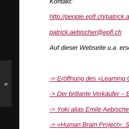
Kontakt:
http://people.epfl.ch/patrick
patrick.aebischer@epfl.ch
Auf dieser Webseite u.a. er
-> Eröffnung des «Learnin
«
-> Der brillante Verkäufer – 
-> Yoki alias Emile Aebische
-> «Human Brain Project»: S