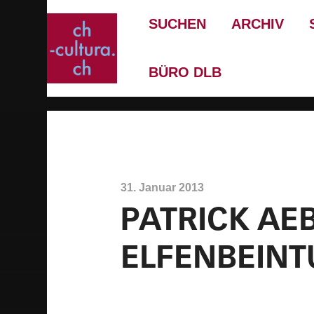
SUCHEN
ARCHIV
BÜRO DLB
31. Januar 2013
PATRICK AE
ELFENBEIN