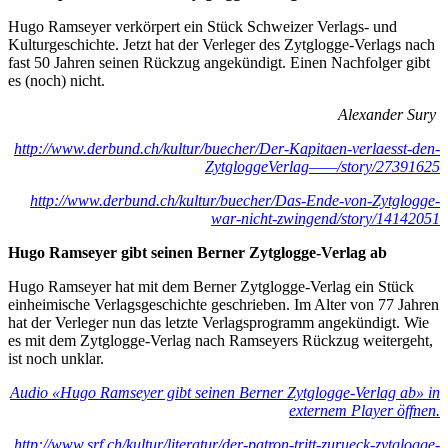
Hugo Ramseyer verkörpert ein Stück Schweizer Verlags- und
Kulturgeschichte. Jetzt hat der Verleger des Zytglogge-Verlags nach
fast 50 Jahren seinen Rückzug angekündigt. Einen Nachfolger gibt
es (noch) nicht.
Alexander Sury
http://www.derbund.ch/kultur/buecher/Der-Kapitaen-verlaesst-den-
ZytgloggeVerlag——/story/27391625
http://www.derbund.ch/kultur/buecher/Das-Ende-von-Zytglogge-
war-nicht-zwingend/story/14142051
Hugo Ramseyer gibt seinen Berner Zytglogge-Verlag ab
Hugo Ramseyer hat mit dem Berner Zytglogge-Verlag ein Stück
einheimische Verlagsgeschichte geschrieben. Im Alter von 77 Jahren
hat der Verleger nun das letzte Verlagsprogramm angekündigt. Wie
es mit dem Zytglogge-Verlag nach Ramseyers Rückzug weitergeht,
ist noch unklar.
Audio «Hugo Ramseyer gibt seinen Berner Zytglogge-Verlag ab» in
externem Player öffnen.
http://www.srf.ch/kultur/literatur/der-patron-tritt-zurueck-zytglogge-