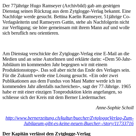
Der 77jährige Hugo Ramseyer (Archivbild) gab am gestrigen
Dienstag seinen Rückzug aus dem Zytglogge-Verlag bekannt. Eine
Nachfolge werde gesucht. Bettina Kaelin Ramseyer, 51jährige Co-
Verlagsleiterin und Ramseyers Gattin, stehe als Nachfolgerin nicht
zur Verfügung; sie höre gemeinsam mit ihrem Mann auf und wolle
sich beruflich neu orientieren.
Am Dienstag verschickte der Zytglogge-Verlag eine E-Mail an die
Medien und an seine AutorInnen und erklärte darin: «Dem 50-Jahr-
Jubiläum im kommenden Jahr begegnen wir mit einem
Produktionsstopp». Das soll aber nicht das Ende des Verlages sein.
Für die Zukunft werde eine Lösung gesucht. «Ein oder zwei
Publikationen aus dem Fundus von Mani Matter werde ich im
kommenden Jahr allenfalls nachreichen», sagt der 77-Jährige. 1965
habe er mit einer einzigen Tonproduktion klein angefangen, so
schliesse sich der Kreis mit dem Berner Liedermacher.
Anne-Sophie Scholl
http://www.bernerzeitung.ch/kultur/buecher/ZytgloggeVerlag-Zum-
Jubilaeum-gibt-es-keine-neuen-Buecher–/story/11733716
Der Kapitän verlässt den Zytglogge-Verlag