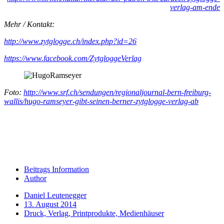
verlag-am-ende
Mehr / Kontakt:
http://www.zytglogge.ch/index.php?id=26
https://www.facebook.com/ZytgloggeVerlag
Foto:
http://www.srf.ch/sendungen/regionaljournal-bern-freiburg-
wallis/hugo-ramseyer-gibt-seinen-berner-zytglogge-verlag-ab
Beitrags Information
Author
Daniel Leutenegger
13. August 2014
Druck, Verlag, Printprodukte, Medienhäuser