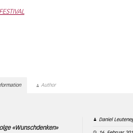
/FESTIVAL
nformation
Author
Daniel Leutene
-Folge «Wunschdenken»
16. Februar 20