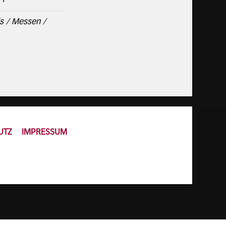
ls / Messen /
UTZ
IMPRESSUM