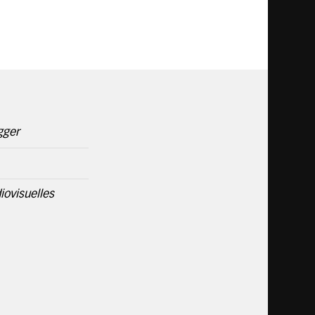
gger
iovisuelles