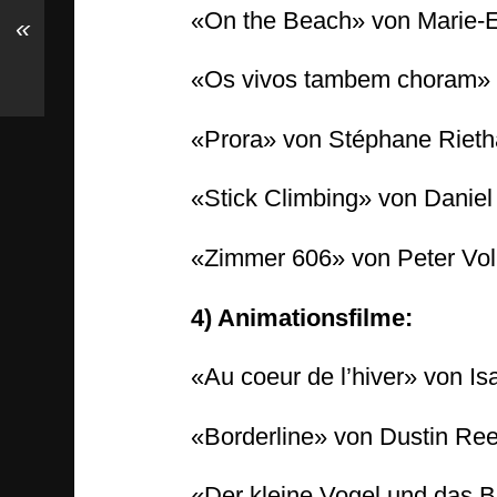
«On the Beach» von Marie-E
«
«Os vivos tambem choram» v
«Prora» von Stéphane Rietha
«Stick Climbing» von Danie
«Zimmer 606» von Peter Volk
4) Animationsfilme:
«Au coeur de l’hiver» von Is
«Borderline» von Dustin Ree
«Der kleine Vogel und das B