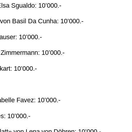
lsa Sgualdo: 10’000.-
on Basil Da Cunha: 10’000.-
user: 10’000.-
l Zimmermann: 10’000.-
art: 10’000.-
abelle Favez: 10’000.-
s: 10’000.-
latt» von Lena von Döhren: 10’000.-