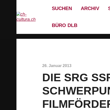
SUCHEN
ARCHIV
BÜRO DLB
26. Januar 2013
DIE SRG SS
SCHWERPUN
FILMFÖRDE