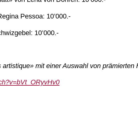
 Regina Pessoa: 10’000.-
wizgebel: 10’000.-
 artistique» mit einer Auswahl von prämierten 
atch?v=bVt_ORyvHv0