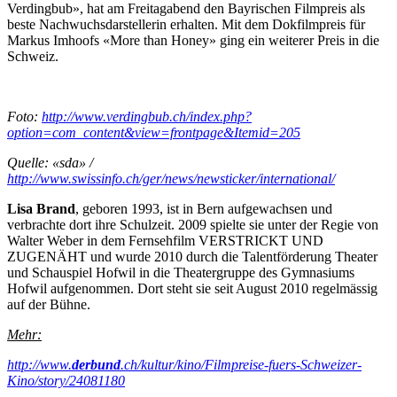
Verdingbub», hat am Freitagabend den Bayrischen Filmpreis als
beste Nachwuchsdarstellerin erhalten. Mit dem Dokfilmpreis für
Markus Imhoofs «More than Honey» ging ein weiterer Preis in die
Schweiz.
Foto:
http://www.verdingbub.ch/index.php?
option=com_content&view=frontpage&Itemid=205
Quelle: «sda» /
http://www.swissinfo.ch/ger/news/newsticker/international/
Lisa Brand
, geboren 1993, ist in Bern aufgewachsen und
verbrachte dort ihre Schulzeit. 2009 spielte sie unter der Regie von
Walter Weber in dem Fernsehfilm VERSTRICKT UND
ZUGENÄHT und wurde 2010 durch die Talentförderung Theater
und Schauspiel Hofwil in die Theatergruppe des Gymnasiums
Hofwil aufgenommen. Dort steht sie seit August 2010 regelmässig
auf der Bühne.
Mehr:
http://www.
derbund
.ch/kultur/kino/Filmpreise-fuers-Schweizer-
Kino/story/24081180