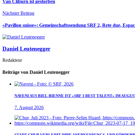
Van Cliburn ist gestorben
Nächster Beitrag
«Pavillon suisse»: Gemeinschaftssendung SRF 2, Rete due, Espac
Daniel Leutenegger
Redakteur
Beiträge von Daniel Leutenegger
NAVENI AUS BIEL-BIENNE IST «SRF 3 BEST TALENT» IM AUGUS
7. August 2026
STADT CHUR VERLEIHT IHRE ANERKENNUNGS- UND FÖRDERPR