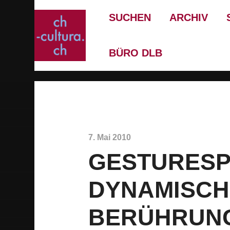
SUCHEN
ARCHIV
BÜRO DLB
7. Mai 2010
GESTURESPA
DYNAMISCH
BERÜHRUNG