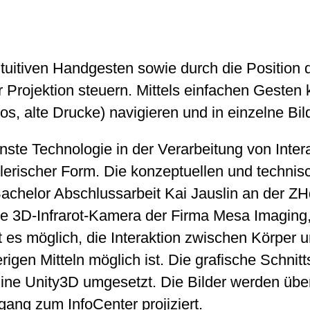
tuitiven Handgesten sowie durch die Position
er Projektion steuern. Mittels einfachen Gesten
tos, alte Drucke) navigieren und in einzelne Bi
ste Technologie in der Verarbeitung von Interak
elerischer Form. Die konzeptuellen und techn
chelor Abschlus­sarbeit Kai Jauslin an der ZHd
 3D-Infrarot-Kamera der Firma Mesa Imaging, 
t es möglich, die Interaktion zwischen Körper 
eri­gen Mitteln möglich ist. Die grafische Schnit
ne Unity3D umgesetzt. Die Bilder werden übe
ng zum InfoCenter projiziert.