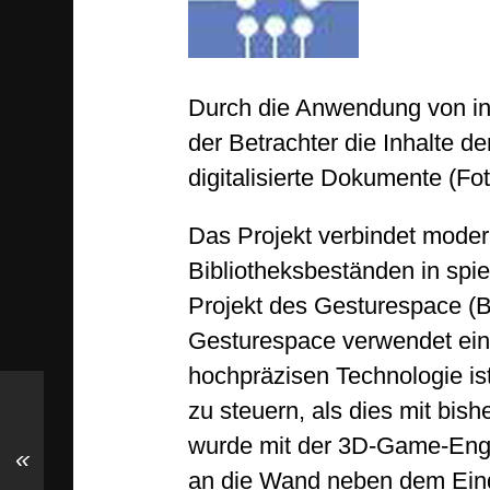
Durch die Anwendung von in
der Betrach­ter die Inhalte d
digitalisierte Dokumente (Fo
Das Projekt verbindet modern
Bibliotheksbeständen in spi
Projekt des Gesturespace (Ba
Gesturespace verwendet eine
hochpräzisen Techno­logie is
zu steuern, als dies mit bish
wurde mit der 3D-Game-Engi
«
an die Wand neben dem Einga