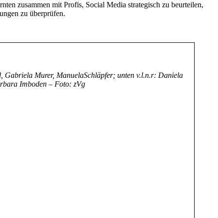
en zusammen mit Profis, Social Media strategisch zu beurteilen,
kungen zu überprüfen.
l, Gabriela Murer, ManuelaSchläpfer; unten v.l.n.r: Daniela
Barbara Imboden – Foto: zVg