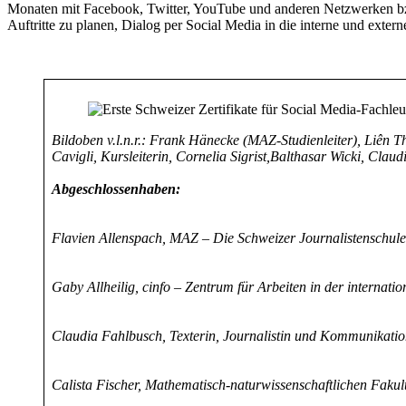
Monaten mit Facebook, Twitter, YouTube und anderen Netzwerken bzw.
Auftritte zu planen, Dialog per Social Media in die interne und exte
Bildoben v.l.n.r.: Frank Hänecke (MAZ-Studienleiter), Liên Th
Cavigli, Kursleiterin, Cornelia Sigrist,Balthasar Wicki, Cl
Abgeschlossenhaben:
Flavien Allenspach, MAZ – Die Schweizer Journalistenschule
Gaby Allheilig, cinfo – Zentrum für Arbeiten in der interna
Claudia Fahlbusch, Texterin, Journalistin und Kommunikatio
Calista Fischer, Mathematisch-naturwissenschaftlichen Fakult