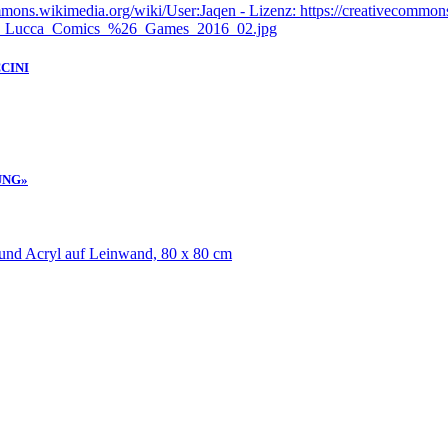
CINI
UNG»