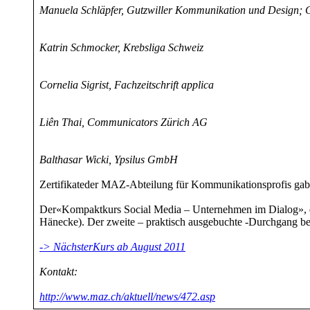
Manuela Schläpfer, Gutzwiller Kommunikation und Design; 
Katrin Schmocker, Krebsliga Schweiz
Cornelia Sigrist, Fachzeitschrift applica
Liên Thai, Communicators Zürich AG
Balthasar Wicki, Ypsilus GmbH
Zertifikateder MAZ-Abteilung für Kommunikationsprofis gab e
Der«Kompaktkurs Social Media – Unternehmen im Dialog», d
Hänecke). Der zweite – praktisch ausgebuchte -Durchgang beg
-> NächsterKurs ab August 2011
Kontakt:
http://www.maz.ch/aktuell/news/472.asp