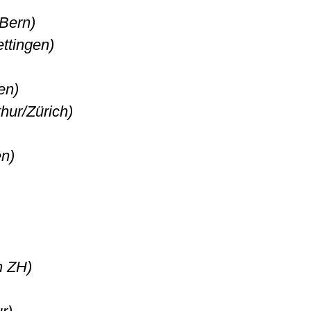
/Bern)
ttingen)
en)
hur/Zürich)
en)
h ZH)