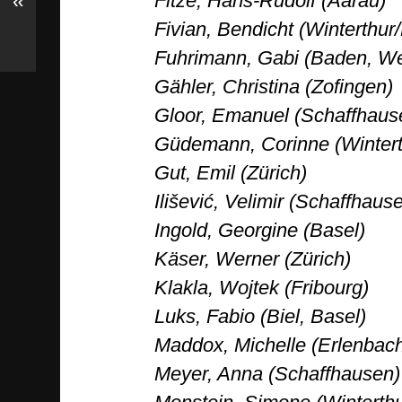
«
Fitze, Hans-Rudolf (Aarau)
Fivian, Bendicht (Winterthur
Fuhrimann, Gabi (Baden, We
Gähler, Christina (Zofingen)
Gloor, Emanuel (Schaffhaus
Güdemann, Corinne (Wintert
Gut, Emil (Zürich)
Ilišević, Velimir (Schaffhaus
Ingold, Georgine (Basel)
Käser, Werner (Zürich)
Klakla, Wojtek (Fribourg)
Luks, Fabio (Biel, Basel)
Maddox, Michelle (Erlenbac
Meyer, Anna (Schaffhausen)