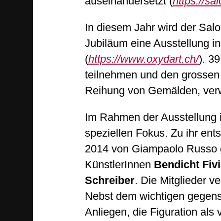
auseinandersetzt (
https://sa
In diesem Jahr wird der Sal
Jubiläum eine Ausstellung 
(
https://www.oxydart.ch/
). 3
teilnehmen und den grossen 
Reihung von Gemälden, ver
Im Rahmen der Ausstellung 
speziellen Fokus. Zu ihr en
2014 von Giampaolo Russo g
KünstlerInnen
Bendicht Fi
Schreiber
. Die Mitglieder v
Nebst dem wichtigen gegense
Anliegen, die Figuration als