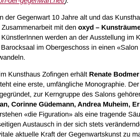
lon-der-gegenwart.net/
).
on der Gegenwart 10 Jahre alt und das Kunst
in Zusammenarbeit mit den
oxyd – Kunsträum
9 KünstlerInnen werden an der Ausstellung im 
Barocksaal im Obergeschoss in einen «Salon d
wandeln.
im Kunsthaus Zofingen erhält
Renate Bodmer
tsteht eine erste, umfängliche Monographie. D
egründet, zur Kerngruppe des Salons gehören
vian, Corinne Güdemann, Andrea
Muheim, Er
erstehen «die Figuration» als eine tragende Säu
itigen Austausch in der sich stets verändern
 vitale aktuelle Kraft der Gegenwartskunst zu m