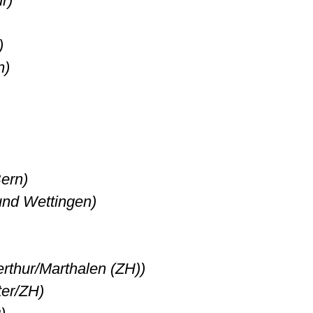
r)
)
n)
Bern)
und Wettingen)
rthur/Marthalen (ZH))
ter/ZH)