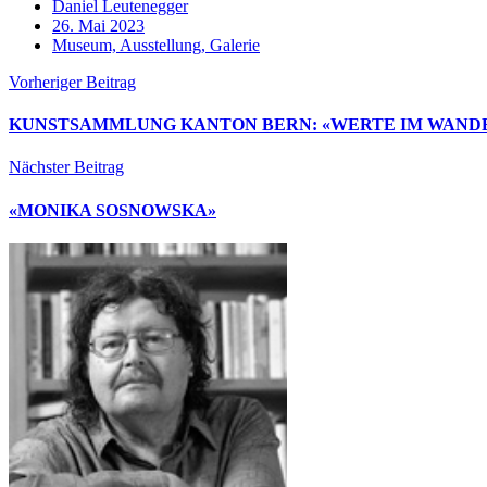
Daniel Leutenegger
26. Mai 2023
Museum, Ausstellung, Galerie
Vorheriger Beitrag
KUNSTSAMMLUNG KANTON BERN: «WERTE IM WAND
Nächster Beitrag
«MONIKA SOSNOWSKA»