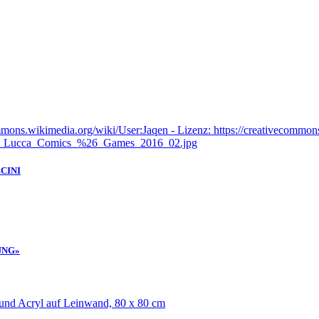
CINI
UNG»