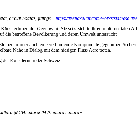
al, circuit boards, fittings –
https://reenakallat.com/works/siamese-tre
 KünstlerInnen der Gegenwart. Sie setzt sich in ihren multimedialen A
auf die betroffene Bevölkerung und deren Umwelt untersucht.
Element immer auch eine verbindende Komponente gegenüber. So beschäf
telbare Nähe in Dialog mit dem hiesigen Fluss Aare treten.
g der Künstlerin in der Schweiz.
ultura @CHculturaCH ∆cultura cultura+