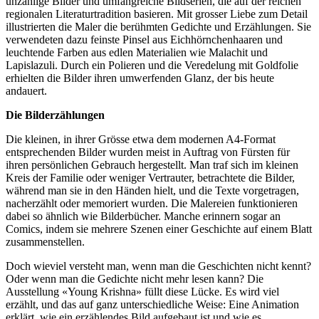
unzählige Bilder und umfangreiche Bildserien, die auf der reichen
regionalen Literaturtradition basieren. Mit grosser Liebe zum Detail
illustrierten die Maler die berühmten Gedichte und Erzählungen. Sie
verwendeten dazu feinste Pinsel aus Eichhörnchenhaaren und
leuchtende Farben aus edlen Materialien wie Malachit und
Lapislazuli. Durch ein Polieren und die Veredelung mit Goldfolie
erhielten die Bilder ihren umwerfenden Glanz, der bis heute
andauert.
Die Bilderzählungen
Die kleinen, in ihrer Grösse etwa dem modernen A4-Format
entsprechenden Bilder wurden meist in Auftrag von Fürsten für
ihren persönlichen Gebrauch hergestellt. Man traf sich im kleinen
Kreis der Familie oder weniger Vertrauter, betrachtete die Bilder,
während man sie in den Händen hielt, und die Texte vorgetragen,
nacherzählt oder memoriert wurden. Die Malereien funktionieren
dabei so ähnlich wie Bilderbücher. Manche erinnern sogar an
Comics, indem sie mehrere Szenen einer Geschichte auf einem Blatt
zusammenstellen.
Doch wieviel versteht man, wenn man die Geschichten nicht kennt?
Oder wenn man die Gedichte nicht mehr lesen kann? Die
Ausstellung «Young Krishna» füllt diese Lücke. Es wird viel
erzählt, und das auf ganz unterschiedliche Weise: Eine Animation
erklärt, wie ein erzählendes Bild aufgebaut ist und wie es