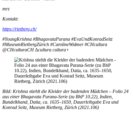
mrz
Kontakt:
https://rietberg.ch/
#YoungKrishna #BhagavataPurana #EvaUndKonradSeitz
#MuseumRietbergZürich #CarolineWidmer #CHcultura
@CHculturaCH ∆cultura cultura+
Bild: Krishna stiehlt die Kleider der badenden Mädchen – Folio 24
aus einer Bhagavata Purana-Serie (zu BhP 10.22), Indien,
Bundelkhand, Datia, ca. 1635–1650, Dauerleihgabe Eva und
Konrad Seitz, Museum Rietberg, Zürich (2021.106)