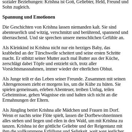
sozialer Beziehungen: Krishna ist Gott, Geliebter, Held, Freund und
Sohn zugleich.
Spannung und Emotionen
Die Geschichten von Krishna lassen niemanden kalt. Sie sind
abenteuerlich und witzig, verschmitzt und berührend, spannend und
überraschend. Und sie sprechen unsere menschlichen Gefühle an.
Als Kleinkind ist Krishna nicht nur ein herziges Baby, das
krabbelnd an der Türschwelle scheitert und seine ersten Schritte
macht. Er stibitzt seiner Mutter auch mal Butter aus der Küche,
zerschlägt dabei Töpfe und entzieht sich, trotz aller
Vorsichtsmassnahmen, immer wieder der elterlichen Obhut.
Als Junge teilt er das Leben seiner Freunde. Zusammen mit seinen
Altersgenossen zieht er morgens los, um die Kühe zu hüten. Sie
spielen gemeinsam, erleben Abenteuer, treiben Unfug, teilen
Geheimnisse, gehen Wagnisse ein und halten sich nicht an die
Ermahnungen der Eltern.
Als Jüngling betört Krishna alle Mädchen und Frauen im Dorf.
Wenn er nachts seine Flöte spielt, lassen die Dorfbewohnerinnen
alles stehen und liegen und eilen in den Wald, um mit Krishna zu
tanzen. Krishna ist der göttliche Geliebte und der Reigentanz mit
ihm die vollkommene Erfüllung und Seligkeit, weit weg jeglicher