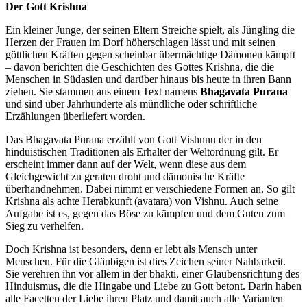
Der Gott Krishna
Ein kleiner Junge, der seinen Eltern Streiche spielt, als Jüngling die
Herzen der Frauen im Dorf höherschlagen lässt und mit seinen
göttlichen Kräften gegen scheinbar übermächtige Dämonen kämpft
– davon berichten die Geschichten des Gottes Krishna, die die
Menschen in Südasien und darüber hinaus bis heute in ihren Bann
ziehen. Sie stammen aus einem Text namens
Bhagavata Purana
und sind über Jahrhunderte als mündliche oder schriftliche
Erzählungen überliefert worden.
Das Bhagavata Purana erzählt von Gott Vishnnu der in den
hinduistischen Traditionen als Erhalter der Weltordnung gilt. Er
erscheint immer dann auf der Welt, wenn diese aus dem
Gleichgewicht zu geraten droht und dämonische Kräfte
überhandnehmen. Dabei nimmt er verschiedene Formen an. So gilt
Krishna als achte Herabkunft (avatara) von Vishnu. Auch seine
Aufgabe ist es, gegen das Böse zu kämpfen und dem Guten zum
Sieg zu verhelfen.
Doch Krishna ist besonders, denn er lebt als Mensch unter
Menschen. Für die Gläubigen ist dies Zeichen seiner Nahbarkeit.
Sie verehren ihn vor allem in der bhakti, einer Glaubensrichtung des
Hinduismus, die die Hingabe und Liebe zu Gott betont. Darin haben
alle Facetten der Liebe ihren Platz und damit auch alle Varianten