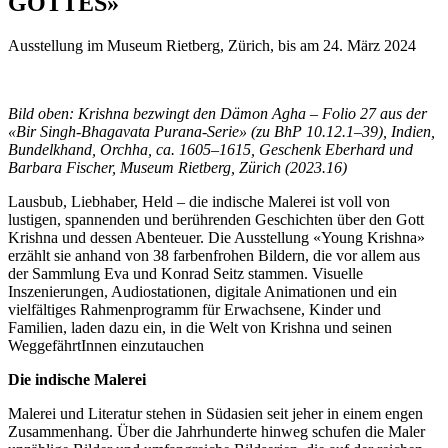
GOTTES»
Ausstellung im Museum Rietberg, Zürich, bis am 24. März 2024
Bild oben: Krishna bezwingt den Dämon Agha – Folio 27 aus der
«Bir Singh-Bhagavata Purana-Serie» (zu BhP 10.12.1–39), Indien,
Bundelkhand, Orchha, ca. 1605–1615, Geschenk Eberhard und
Barbara Fischer, Museum Rietberg, Zürich (2023.16)
Lausbub, Liebhaber, Held – die indische Malerei ist voll von
lustigen, spannenden und berührenden Geschichten über den Gott
Krishna und dessen Abenteuer. Die Ausstellung «Young Krishna»
erzählt sie anhand von 38 farbenfrohen Bildern, die vor allem aus
der Sammlung Eva und Konrad Seitz stammen. Visuelle
Inszenierungen, Audiostationen, digitale Animationen und ein
vielfältiges Rahmenprogramm für Erwachsene, Kinder und
Familien, laden dazu ein, in die Welt von Krishna und seinen
WeggefährtInnen einzutauchen
Die indische Malerei
Malerei und Literatur stehen in Südasien seit jeher in einem engen
Zusammenhang. Über die Jahrhunderte hinweg schufen die Maler