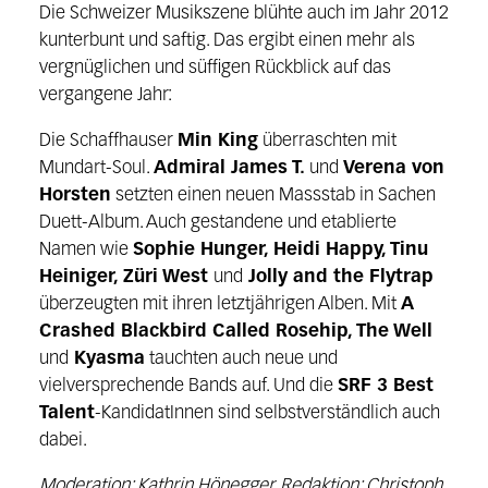
Die Schweizer Musikszene blühte auch im Jahr 2012
kunterbunt und saftig. Das ergibt einen mehr als
vergnüglichen und süffigen Rückblick auf das
vergangene Jahr:
Die Schaffhauser
Min King
überraschten mit
Mundart-Soul.
Admiral James T.
und
Verena von
Horsten
setzten einen neuen Massstab in Sachen
Duett-Album. Auch gestandene und etablierte
Namen wie
Sophie Hunger, Heidi Happy, Tinu
Heiniger, Züri West
und
Jolly and the Flytrap
überzeugten mit ihren letztjährigen Alben. Mit
A
Crashed Blackbird Called Rosehip, The Well
und
Kyasma
tauchten auch neue und
vielversprechende Bands auf. Und die
SRF 3 Best
Talent
-KandidatInnen sind selbstverständlich auch
dabei.
Moderation: Kathrin Hönegger, Redaktion: Christoph