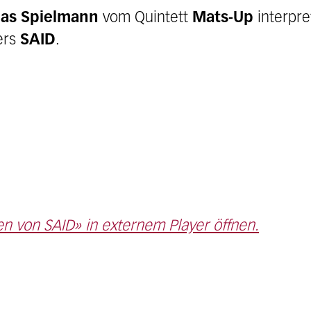
ias Spielmann
vom Quintett
Mats-Up
interpre
ers
SAID
.
n von SAID» in externem Player öffnen.