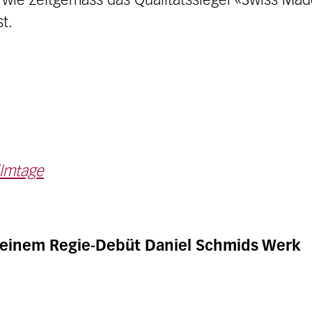
, wie zeitgemäss das Qualitätssiegel «Swiss Mad
t.
ilmtage
seinem Regie-Debüt Daniel Schmids Werk