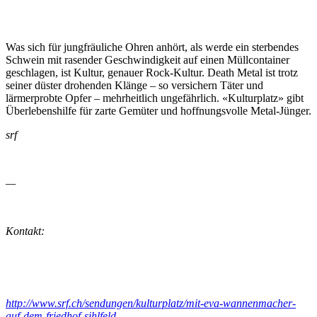
Was sich für jungfräuliche Ohren anhört, als werde ein sterbendes
Schwein mit rasender Geschwindigkeit auf einen Müllcontainer
geschlagen, ist Kultur, genauer Rock-Kultur. Death Metal ist trotz
seiner düster drohenden Klänge – so versichern Täter und
lärmerprobte Opfer – mehrheitlich ungefährlich. «Kulturplatz» gibt
Überlebenshilfe für zarte Gemüter und hoffnungsvolle Metal-Jünger.
srf
—
Kontakt:
http://www.srf.ch/sendungen/kulturplatz/mit-eva-wannenmacher-
auf-dem-friedhof-sihlfeld