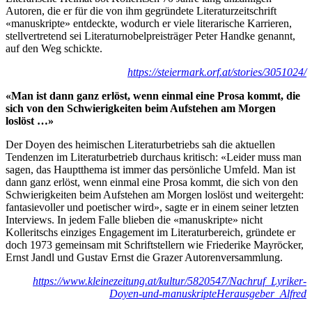
Autoren, die er für die von ihm gegründete Literaturzeitschrift
«manuskripte» entdeckte, wodurch er viele literarische Karrieren,
stellvertretend sei Literaturnobelpreisträger Peter Handke genannt,
auf den Weg schickte.
https://steiermark.orf.at/stories/3051024/
«Man ist dann ganz erlöst, wenn einmal eine Prosa kommt, die
sich von den Schwierigkeiten beim Aufstehen am Morgen
loslöst …»
Der Doyen des heimischen Literaturbetriebs sah die aktuellen
Tendenzen im Literaturbetrieb durchaus kritisch: «Leider muss man
sagen, das Hauptthema ist immer das persönliche Umfeld. Man ist
dann ganz erlöst, wenn einmal eine Prosa kommt, die sich von den
Schwierigkeiten beim Aufstehen am Morgen loslöst und weitergeht:
fantasievoller und poetischer wird», sagte er in einem seiner letzten
Interviews. In jedem Falle blieben die «manuskripte» nicht
Kolleritschs einziges Engagement im Literaturbereich, gründete er
doch 1973 gemeinsam mit Schriftstellern wie Friederike Mayröcker,
Ernst Jandl und Gustav Ernst die Grazer Autorenversammlung.
https://www.kleinezeitung.at/kultur/5820547/Nachruf_Lyriker-
Doyen-und-manuskripteHerausgeber_Alfred