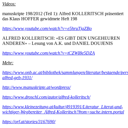
Videos:
manuskripte 198/2012 (Teil 1): Alfred KOLLERITSCH präsentiert
das Klaus HOFFER gewidmete Heft 198
https://www.youtube.com/watch?v=e5hruTjqZBo
ALFRED KOLLERITSCH: «ES GIBT DEN UNGEHEUREN
ANDEREN» – Lesung von A.K. und DANIEL DOUJENIS
https://www.youtube.com/watch?v=tCZWI8e5DZA
Mehr:
https://www.onb.ac.at/bibliothek/sammlungen/literatur/bestaende/pers
alfred-geb-1931/
http://www.manuskripte.at/wordpress/
https://www.droschl.com/autor/alfred-kolleritsch/
https://www.kleinezeitung.at/kultur/4919391/Literatur_Literat-und-
wichtiger-Wegbereiter_Alfred-Kolleritsch?from=suche.intern.portal
https://orf.at/stories/3167690/