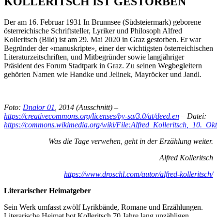
KOLLERITSCH IST GESTORBEN
Der am 16. Februar 1931 In Brunnsee (Südsteiermark) geborene
österreichische Schriftsteller, Lyriker und Philosoph Alfred
Kolleritsch (Bild) ist am 29. Mai 2020 in Graz gestorben. Er war
Begründer der «manuskripte», einer der wichtigsten österreichischen
Literaturzeitschriften, und Mitbegründer sowie langjähriger
Präsident des Forum Stadtpark in Graz. Zu seinen Wegbegleitern
gehörten Namen wie Handke und Jelinek, Mayröcker und Jandl.
Foto:
Dnalor 01
, 2014 (Ausschnitt) –
https://creativecommons.org/licenses/by-sa/3.0/at/deed.en
– Datei:
https://commons.wikimedia.org/wiki/File:Alfred_Kolleritsch,_10._O
Was die Tage verwehen, geht in der Erzählung weiter.
Alfred Kolleritsch
https://www.droschl.com/autor/alfred-kolleritsch/
Literarischer Heimatgeber
Sein Werk umfasst zwölf Lyrikbände, Romane und Erzählungen.
Literarische Heimat bot Kolleritsch 70 Jahre lang unzähligen