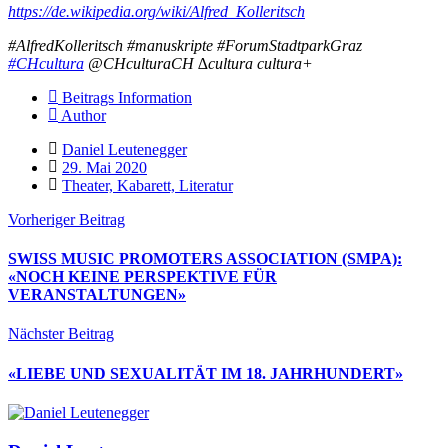
https://de.wikipedia.org/wiki/Alfred_Kolleritsch
#AlfredKolleritsch #manuskripte #ForumStadtparkGraz
#CHcultura
@CHculturaCH ∆cultura cultura+
Beitrags Information
Author
Daniel Leutenegger
29. Mai 2020
Theater, Kabarett, Literatur
Vorheriger Beitrag
SWISS MUSIC PROMOTERS ASSOCIATION (SMPA):
«NOCH KEINE PERSPEKTIVE FÜR
VERANSTALTUNGEN»
Nächster Beitrag
«LIEBE UND SEXUALITÄT IM 18. JAHRHUNDERT»