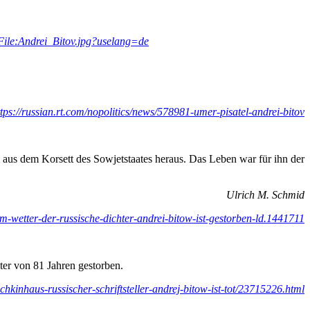
File:Andrei_Bitov.jpg?uselang=de
ttps://russian.rt.com/nopolitics/news/578981-umer-pisatel-andrei-bitov
en aus dem Korsett des Sowjetstaates heraus. Das Leben war für ihn der
Ulrich M. Schmid
em-wetter-der-russische-dichter-andrei-bitow-ist-gestorben-ld.1441711
ter von 81 Jahren gestorben.
chkinhaus-russischer-schriftsteller-andrej-bitow-ist-tot/23715226.html