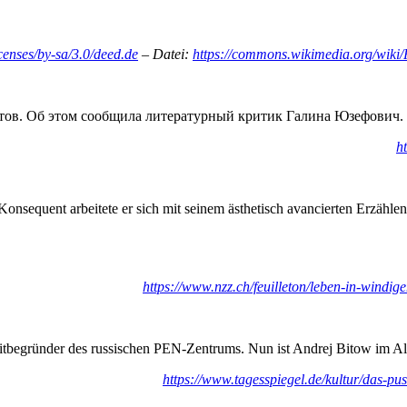
censes/by-sa/3.0/deed.de
– Datei:
https://commons.wikimedia.org/wiki/
итов. Об этом сообщила литературный критик Галина Юзефович.
h
. Konsequent arbeitete er sich mit seinem ästhetisch avancierten Erzähl
https://www.nzz.ch/feuilleton/leben-in-windig
Mitbegründer des russischen PEN-Zentrums. Nun ist Andrej Bitow im Al
https://www.tagesspiegel.de/kultur/das-pus