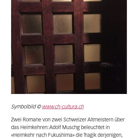
Symbolbild ©
www.ch-cultura.ch
Zwei Romane von zwei Schweizer Altmeistern über
das Heimkehren: Adolf Muschg beleuchtet in
«Heimkehr nach Fukushima» die Tragik derjenigen,