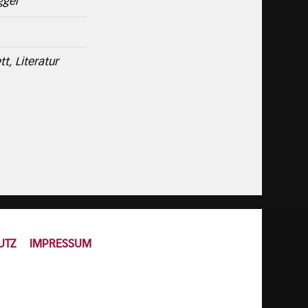
gger
t, Literatur
UTZ
IMPRESSUM