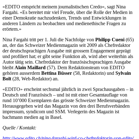
«EDITO entspricht meinem journalistischen Credo», sagt Nina
Fargahi. «Es bereitet mir viel Freude, über die Rolle der Medien in
einer Demokratie nachzudenken, Trends und Entwicklungen in
anderen Ländern zu beobachten und medienethische Fragen zu
erörtern.»
Nina Fargahi tritt per 1. Juli die Nachfolge von
Philipp Cueni
(65)
an, der das Schweizer Medienmagazin seit 2009 als Chefredaktor
der deutschsprachigen Ausgabe mit grossem Engagement geprägt
und profiliert hat; er gibt seine Funktion ab, wird aber weiterhin als
Autor tätig sein. Chefredaktor der französischsprachigen Ausgabe
bleibt
Alain Maillard
(57). Dem Redaktionsteam von EDITO
gehören ausserdem
Bettina Büsser
(58, Redaktorin) und
Sylvain
Bolt
(28, Web-Redaktor) an.
«EDITO» erscheint sechsmal jährlich in zwei Sprachausgaben – in
Deutsch und Französisch – und ist mit einer Gesamtauflage von
rund 10’000 Exemplaren das grösste Schweizer Medienmagazin.
Herausgegeben wird das Magazin von den drei Berufsverbänden
impressum, syndicom und SSM. Verlegerin des Magazin ist
bachmann medien ag in Basel.
Quelle / Kontakt:
http://www.edito.ch/nina-fargahi-wird-co-chefredaktorin-von-edito/