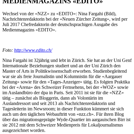
MEDIENMAGAZINS «EDITO»
Wechsel von der «NZZ» zu «EDITO»: Nina Fargahi (Bild),
Nachrichtenredaktorin bei der «Neuen Zürcher Zeitung», wird per
Juli 2017 Chefredaktorin der deutschsprachigen Ausgabe des
Medienmagazins «EDITO».
Foto:
http://www.edito.ch/
Nina Fargahi ist 32jährig und lebt in Zürich. Sie hat an der Uni Genf
Internationale Beziehungen studiert und an der Uni Zürich den
Master of Arts in Politikwissenschaft erworben. Studienbegleitend
war sie als freie Journalistin und Kolumnistin für die «Aargauer
Zeitung» sowie für den «Tages-Anzeiger» tätig. Es folgten Praktika
bei der «Arena» des Schweizer Fernsehens, bei der «WOZ» sowie
im Auslandbüro der dpa in Paris. Seit 2011 ist sie für die «NZZ»
tätig – zunächst als Bloggerin, dann als Volontärin im
Auslandressort und seit 2013 als Nachrichtenredaktorin und
Tagesleiterin im Newsroom; in dieser Funktion kümmert sie sich
auch um den täglichen Webauftritt von «nzz.ch». Für ihren Blog
über das migrationsgeprägte Wyde-Quartier im aargauischen Birr ist
sie 2012 mit dem Schweizer Medienpreis für Lokaljournalismus
ausgezeichnet worden.