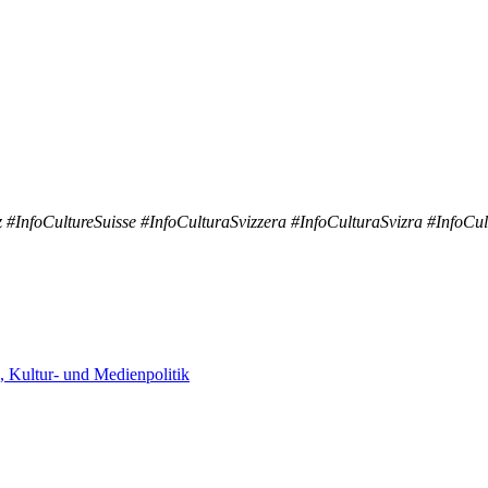
#InfoCultureSuisse #InfoCulturaSvizzera #InfoCulturaSvizra #Info
, Kultur- und Medienpolitik