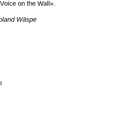
Voice on the Wall».
 Roland Wäspe
n