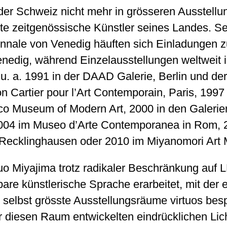
der Schweiz nicht mehr in grösseren Ausstellun
e zeitgenössische Künstler seines Landes. Seit
nale von Venedig häuften sich Einladungen zu 
nedig, während Einzelausstellungen weltweit 
. a. 1991 in der DAAD Galerie, Berlin und der
n Cartier pour l’Art Contemporain, Paris, 1997
o Museum of Modern Art, 2000 in den Galerien 
 2004 im Museo d’Arte Contemporanea in Rom,
e Recklinghausen oder 2010 im Miyanomori Art
suo Miyajima trotz radikaler Beschränkung auf 
bare künstlerische Sprache erarbeitet, mit der 
n selbst grösste Ausstellungsräume virtuos bes
ür diesen Raum entwickelten eindrücklichen Lich