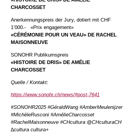
CHARCOSSET
Anerkennungspreis der Jury, dotiert mit CHF
1’000.- «Prix engagement»
«CÉRÉMONIE POUR UN VEAU» DE RACHEL
MAISONNEUVE
SONOHR Publikumspreis
«HISTOIRE DE DRIS» DE AMÉLIE
CHARCOSSET
Quelle / Kontakt:
https://www.sonohr.ch/news/#post-7641
#SONOHR2025 #GéraldWang #AmberMeulenijzer
#MichèleRusconi #AmélieCharcosset
#RachelMaisonneuve #CHcultura @CHculturaCH
∆cultura cultura+