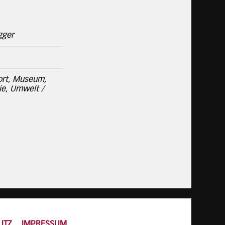
gger
ort
,
Museum,
ie
,
Umwelt /
UTZ
IMPRESSUM