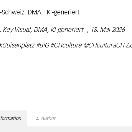
, Key Visual, DMA, KI-generiert , 18. Mai 202
Guisanplatz #BiG #CHcultura @CHculturaCH ∆c
nformation
Author