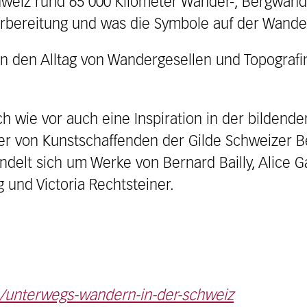
chweiz rund 65’000 Kilometer Wander-, Bergwan
Vorbereitung und was die Symbole auf der Wand
 in den Alltag von Wandergesellen und Topografi
ch wie vor auch eine Inspiration in der bildende
der von Kunstschaffenden der Gilde Schweizer 
elt sich um Werke von Bernard Bailly, Alice Ga
 und Victoria Rechtsteiner.
e/unterwegs-wandern-in-der-schweiz