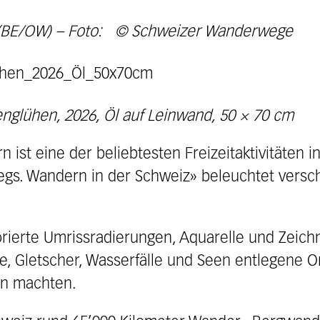
p (BE/OW) – Foto: © Schweizer Wanderwege
penglühen, 2026, Öl auf Leinwand, 50 × 70 cm
ist eine der beliebtesten Freizeitaktivitäten i
egs. Wandern in der Schweiz» beleuchtet versc
kolorierte Umrissradierungen, Aquarelle und Zei
e, Gletscher, Wasserfälle und Seen entlegene O
en machten.