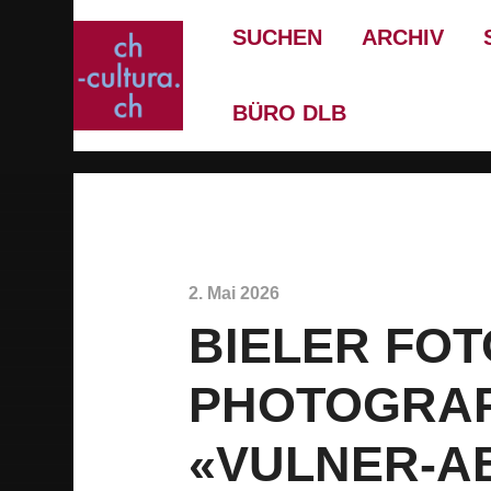
SUCHEN
ARCHIV
BÜRO DLB
2. Mai 2026
BIELER FO
PHOTOGRAPH
«VULNER-AB