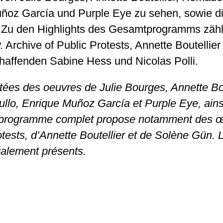
ñoz García und Purple Eye zu sehen, sowie di
. Zu den Highlights des Gesamtprogramms zähl
 Archive of Public Protests, Annette Boutellie
schaffenden Sabine Hess und Nicolas Polli.
ées des oeuvres de Julie Bourges, Annette Bou
lo, Enrique Muñoz García et Purple Eye, ainsi 
programme complet propose notamment des œu
otests, d’Annette Boutellier et de Solène Gün. 
galement présents.