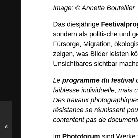
Image: © Annette Boutellier
Das diesjährige
Festivalpr
sondern als politische und ge
Fürsorge, Migration, ökol
zeigen, was Bilder leisten k
Unsichtbares sichtbar ma
Le
programme du festival
d
faiblesse individuelle, mais
Des travaux photographiques s
résistance se réunissent pou
contentent pas de documenter, 
«
Im
Photoforum
sind Werke 