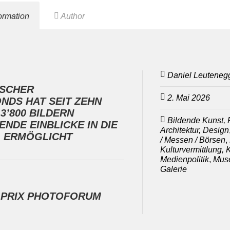
formation
Author
Daniel Leuteneg
ISCHER
2. Mai 2026
NDS HAT SEIT ZEHN
3’800 BILDERN
Bildende Kunst, F
NDE EINBLICKE IN DIE
Architektur, Design
 ERMÖGLICHT
/ Messen / Börsen
,
Kulturvermittlung, 
Medienpolitik
,
Muse
Galerie
 PRIX PHOTOFORUM