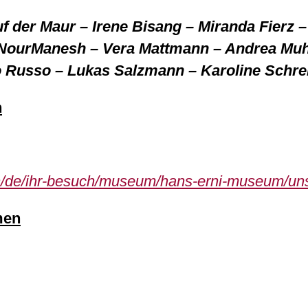
f der Maur – Irene Bisang – Miranda Fierz
NourManesh – Vera Mattmann – Andrea Muh
o Russo – Lukas Salzmann – Karoline Schre
n
h/de/ihr-besuch/museum/hans-erni-museum/un
men