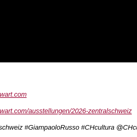
nwart.com
nwart.com/ausstellungen/2026-zentralschweiz
schweiz #GiampaoloRusso #CHcultura @CHcul