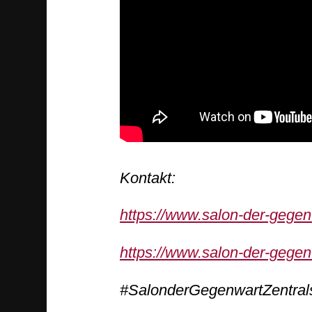
Kontakt:
https://www.salon-der-gege
https://www.salon-der-gege
#SalonderGegenwartZentral