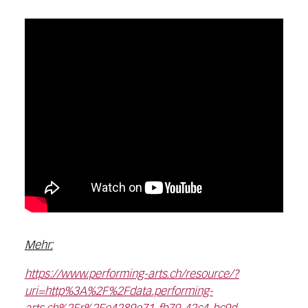
Mehr:
https://www.performing-arts.ch/resource/?
uri=http%3A%2F%2Fdata.performing-