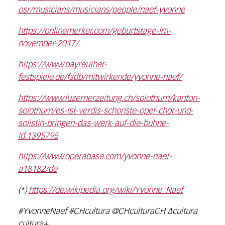
osr/musicians/musicians/people/naef-yvonne
https://onlinemerker.com/geburtstage-im-
november-2017/
https://www.bayreuther-
festspiele.de/fsdb/mitwirkende/yvonne-naef/
https://www.luzernerzeitung.ch/solothurn/kanton-
solothurn/es-ist-verdis-schonste-oper-chor-und-
solistin-bringen-das-werk-auf-die-buhne-
ld.1395795
https://www.operabase.com/yvonne-naef-
a18182/de
(*)
https://de.wikipedia.org/wiki/Yvonne_Naef
#YvonneNaef #CHcultura @CHculturaCH ∆cultura
cultura+