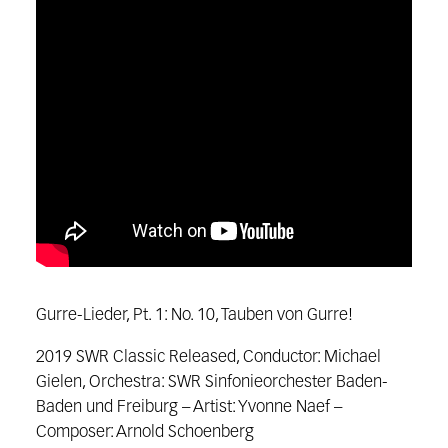
Gurre-Lieder, Pt. 1: No. 10, Tauben von Gurre!
2019 SWR Classic Released, Conductor: Michael
Gielen, Orchestra: SWR Sinfonieorchester Baden-
Baden und Freiburg – Artist: Yvonne Naef –
Composer: Arnold Schoenberg