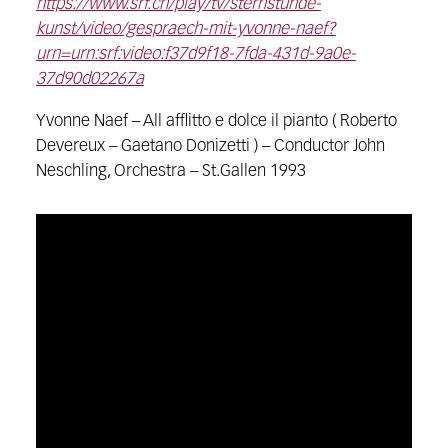
https://www.srf.ch/play/tv/sternstunde-
kunst/video/gespraech-mit-yvonne-naef?
urn=urn:srf:video:f37d9f18-7fda-431d-9a0e-
37d90d02267a
Yvonne Naef – All afflitto e dolce il pianto ( Roberto
Devereux – Gaetano Donizetti ) – Conductor John
Neschling, Orchestra – St.Gallen 1993