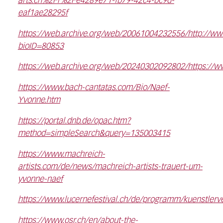
arts.ch%2Fr%2Fe4289e71-fb79-42c4-bc9d-
eaf1ae28295f
https://web.archive.org/web/20061004232556/http://www
bioID=80853
https://web.archive.org/web/20240302092802/https://
https://www.bach-cantatas.com/Bio/Naef-
Yvonne.htm
https://portal.dnb.de/opac.htm?
method=simpleSearch&query=135003415
https://www.machreich-
artists.com/de/news/machreich-artists-trauert-um-
yvonne-naef
https://www.lucernefestival.ch/de/programm/kuenstlerv
https://www.osr.ch/en/about-the-