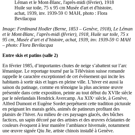
Image: Ferdinand Hodler (Berne, 1853 – Genève, 1918), Le Léman
et le Mont-Blanc, l’après-midi (février), 1918, Huile sur toile, 75 x
95 cm, Musée d’art et d’histoire, achat, 1939, inv. 1939-59 © MAH
– photo: Flora Bevilacqua
Entre skis et patins (salle 2)
En février 1985, d’importantes chutes de neige s’abattent sur l’arc
lémanique. Le reportage tourné par la Télévision suisse romande
rappelle le caractère exceptionnel de cet événement qui incite les
habitants à sortir skis et luges en pleine ville. L’hiver est aussi la
saison du patinage, comme en témoigne la plus ancienne œuvre
présentée dans cette exposition, peinte au tout début du XVIIe siècle
par le néerlandais Hendrick Avercamp. Au XIXᵉ siècle, à Genève,
Alfred Dumont et Eugène Sordet perpétuent cette tradition picturale
en peignant les marais gelés, animés de patineurs profitant des
plaisirs de l’hiver. Au milieu de ces paysages glacés, des bûches
factices, un sapin décoré par des artistes et des œuvres éclatantes de
couleurs évoquent à leur manière l’ambiance hivernale, notamment
une œuvre signée Qiu Jie, artiste chinois installé à Genève.