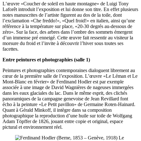
L’œuvre «Coucher de soleil en haute montagne» de Luigi Tony
Laforêt introduit l’exposition et lui donne son titre. En effet plusieurs
notes manuscrites de l’artiste figurent au dos de la toile, dont
l’exclamation «Che freddo!», «Quel froid!» en italien, ainsi qu’une
référence à la température sur place, «20-30 degrés au-dessous de
zéro». Sur la face, des arbres dans l’ombre des sommets émergent
d’un immense pré enneigé. Cette œuvre fait ressentir au visiteur la
morsure du froid et l’invite à découvrir l’hiver sous toutes ses
facettes.
Entre peintures et photographies (salle 1)
Peintures et photographies contemporaines dialoguent librement au
cœur de la première salle de l’exposition. L’œuvre «Le Léman et Le
Mont-Blanc en février» de Ferdinand Hodler est par exemple
associée à une image de David Wagnières de nageuses immergées
dans les eaux glaciales du lac. Dans le même esprit, des clichés
panoramiques de la campagne genevoise de Jean Revillard font
écho à la peinture «Le Petit pavillon» de Germaine Roten-Hainard.
Quant à Gérald Minkoff, il intègre dans sa composition
photographique la reproduction d’une huile sur toile de Wolfgang
Adam Töpffer de 1826, jouant entre copie et original, espace
pictural et environnement réel.