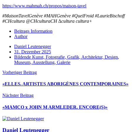
https://www.mahmah.ch/propos/maison-tavel
#MaisonTavelGenève #MAHGenève #QuelFroid #LaurieBischoff
#CHcultura @CHculturaCH ∆cultura cultura+
Beitrags Information
Author
Daniel Leutenegger
31. Dezember 2025
Bildende Kunst, Fotografie, Grafik, Architektur, Design
,
Museum, Ausstellung, Galerie
Vorheriger Beitrag
«ELLES. ARTISTES ABORIGÈNES CONTEMPORAINES»
Nächster Beitrag
«MAMCO x JOHN M ARMLEDER. ENCORE(S)»
Daniel Leutenegger