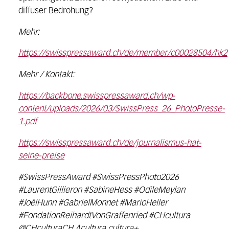
diffuser Bedrohung?
Mehr:
https://swisspressaward.ch/de/member/c00028504/hk2
Mehr / Kontakt:
https://backbone.swisspressaward.ch/wp-
content/uploads/2026/03/SwissPress_26_PhotoPresse-
1.pdf
https://swisspressaward.ch/de/journalismus-hat-
seine-preise
#SwissPressAward #SwissPressPhoto2026
#LaurentGillieron #SabineHess #OdileMeylan
#JoëlHunn #GabrielMonnet #MarioHeller
#FondationReihardtVonGraffenried #CHcultura
@CHculturaCH ∆cultura cultura+