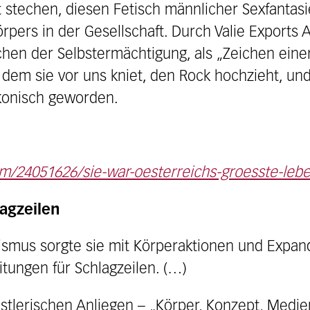
t stechen, diesen Fetisch männlicher Sexfantas
rpers in der Gesellschaft. Durch Valie Exports 
eichen der Selbstermächtigung, als „Zeichen ein
f dem sie vor uns kniet, den Rock hochzieht, und 
ikonisch geworden.
m/24051626/sie-war-oesterreichs-groesste-lebend
lagzeilen
ismus sorgte sie mit Körperaktionen und Expa
itungen für Schlagzeilen. (…)
stlerischen Anliegen – „Körper, Konzept, Medi