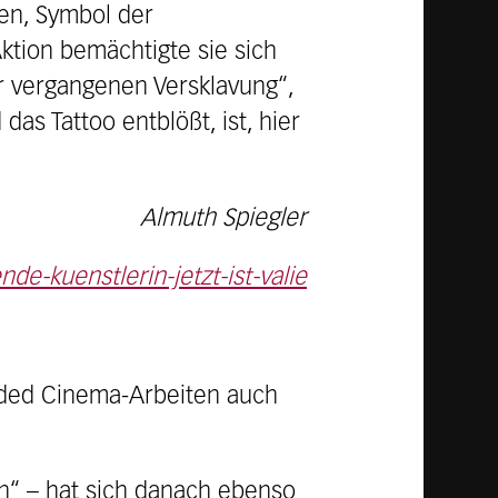
ien, Symbol der
Aktion bemächtigte sie sich
er vergangenen Versklavung“,
das Tattoo entblößt, ist, hier
Almuth Spiegler
e-kuenstlerin-jetzt-ist-valie
nded Cinema-Arbeiten auch
en“ – hat sich danach ebenso