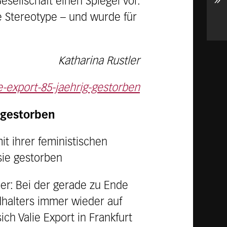
»
sellschaft einen Spiegel vor.
e Stereotype – und wurde für
Katharina Rustler
e-export-85-jaehrig-gestorben
t gestorben
it ihrer feministischen
sie gestorben
per: Bei der gerade zu Ende
halters immer wieder auf
ch Valie Export in Frankfurt