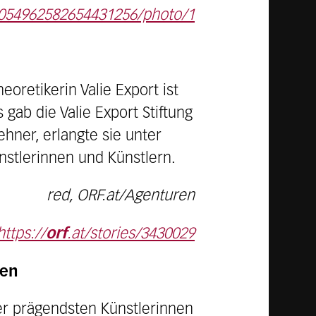
2054962582654431256/photo/1
oretikerin Valie Export ist
gab die Valie Export Stiftung
hner, erlangte sie unter
stlerinnen und Künstlern.
red, ORF.at/Agenturen
https://
orf
.at/stories/3430029
ben
er prägendsten Künstlerinnen