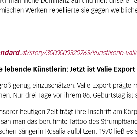
RT männliche Dominanz auf und hielt unserer Ge
lmischen Werken rebellierte sie gegen weiblich
andard
.at/story/3000000320763/kunstikone-vali
 lebende Künstlerin: Jetzt ist Valie Expor
groß genug einzuschätzen. Valie Export prägte m
n. Nur drei Tage vor ihrem 86. Geburtstag ist 
serer heutigen Zeit trägt ihre Inschrift am Kör
sah man das berühmte Tattoo des Strumpfband
en Sängerin Rosalía aufblitzen. 1970 ließ es si