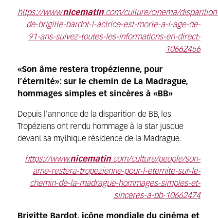
https://www.
nicematin
.com/culture/cinema/disparition
de-brigitte-bardot-l-actrice-est-morte-a-l-age-de-
91-ans-suivez-toutes-les-informations-en-direct-
10662456
«Son âme restera tropézienne, pour
l’éternité»: sur le chemin de La Madrague,
hommages simples et sincères à «BB»
Depuis l’annonce de la disparition de BB, les
Tropéziens ont rendu hommage à la star jusque
devant sa mythique résidence de la Madrague.
https://www.
nicematin
.com/culture/people/son-
ame-restera-tropezienne-pour-l-eternite-sur-le-
chemin-de-la-madrague-hommages-simples-et-
sinceres-a-bb-10662474
Brigitte Bardot, icône mondiale du cinéma et