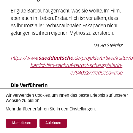
Brigitte Bardot hat gemacht, was sie wollte. Im Film,
aber auch im Leben. Erstaunlich ist vor allem, dass
es ihr trotz aller rechtsnationalen Eskapaden nicht
gelungen ist, ihren eigenen Mythos zu zerstören.
David Steinitz
https://www.
sueddeutsche
.de/projekte/artikel/kultur/br
bardot-film-nachruf-bardot-schauspielerin-
e794082/?reduced=true
Die Verführerin
Wir verwenden Cookies, um Ihnen das beste Erlebnis auf unserer
Ikonen: Das sind Bilder, die mehr sind als das, was
Website zu bieten.
sie zeigen. Im Christentum, das sie erfunden hat,
Einstellungen
Mehr darüber erfahren Sie in den
.
verkörpern sie die Macht von Jesus, Maria und den
Heiligen, ihren Gläubigen Schutz und Beistand zu
Akzeptieren
Ablehnen
gewähren. Im Kino, dem das Ikonische zur zweiten