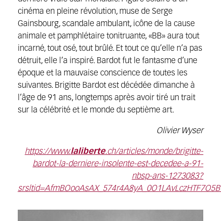
cinéma en pleine révolution, muse de Serge
Gainsbourg, scandale ambulant, icône de la cause
animale et pamphlétaire tonitruante, «BB» aura tout
incarné, tout osé, tout brûlé. Et tout ce qu’elle n’a pas
détruit, elle l’a inspiré. Bardot fut le fantasme d’une
époque et la mauvaise conscience de toutes les
suivantes. Brigitte Bardot est décédée dimanche à
l’âge de 91 ans, longtemps après avoir tiré un trait
sur la célébrité et le monde du septième art.
Olivier Wyser
https://www.
laliberte
.ch/articles/monde/brigitte-
bardot-la-derniere-insolente-est-decedee-a-91-
nbsp-ans-1273083?
srsltid=AfmBOooAsAX_574r4A8yA_0O1LAvLczHTF7O5