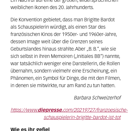
Ein Nachruf auf eine der großen, widersprüchlichen
weiblichen Ikonen des 20. Jahrhunderts.
Die Konvention gebietet, dass man Brigitte Bardot
als Schauspielerin würdigt, als einen Star des
französischen Kinos der 1950er- und 1960er-Jahre,
dessen Image weit über die Grenzen seines
Geburtslandes hinaus strahlte. Aber „B. B.“, wie sie
sich selbst in ihren Memoiren („Initiales BB“) nannte,
war tatsächlich weniger eine Darstellerin, die Rollen
übernahm, sondern vielmehr eine Erscheinung, ein
Phänomen, ein Symbol für Dinge, die mit den Filmen,
in denen sie mitwirkte, nur am Rand zu tun hatten.
Barbara Schweizerhof
https://www.
diepresse.
com/20219727/franzoesische-
schauspielerin-brigitte-bardot-ist-tot
Wie es ihr gefiel