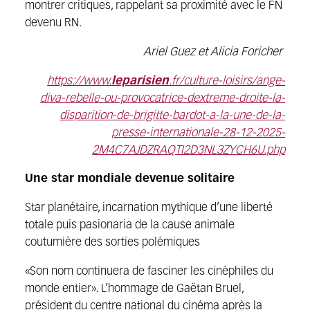
montrer critiques, rappelant sa proximité avec le FN
devenu RN.
Ariel Guez et Alicia Foricher
https://www.
leparisien
.fr/culture-loisirs/ange-
diva-rebelle-ou-provocatrice-dextreme-droite-la-
disparition-de-brigitte-bardot-a-la-une-de-la-
presse-internationale-28-12-2025-
2M4C7AJDZRAQTI2D3NL3ZYCH6U.php
Une star mondiale devenue solitaire
Star planétaire, incarnation mythique d’une liberté
totale puis pasionaria de la cause animale
coutumière des sorties polémiques
«Son nom continuera de fasciner les cinéphiles du
monde entier». L’hommage de Gaëtan Bruel,
président du centre national du cinéma après la