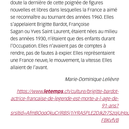
doute la dernière de cette poignée de figures
nouvelles et libres dans lesquelles la France a aimé
se reconnaître au tournant des années 1960. Elles
s’appelaient Brigitte Bardot, Françoise
Sagan ou Yves Saint Laurent, étaient nées au milieu
des années 1930, n’étaient que des enfants durant
l’Occupation. Elles n’avaient pas de comptes à
rendre, pas de fautes à expier. Elles représentaient
une France neuve, le mouvement, la vitesse. Elles
allaient de l’avant.
Marie-Dominique Lelièvre
https://www.
letemps
.ch/culture/brigitte-bardot-
actrice-francaise-de-legende-est-morte-a-l-age-de-
91-ans?
srsltid=AfmBOoqQkuCrlRB5j1iYRA5PLE2DJkZr7SzqjUHpu
FBKvfVB