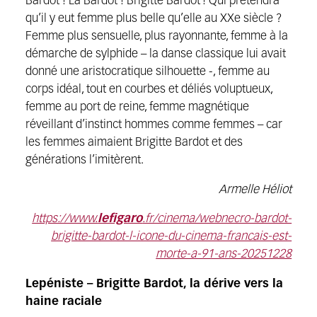
Bardot ! La Bardot ! Brigitte Bardot ! Qui prétendra
qu’il y eut femme plus belle qu’elle au XXe siècle ?
Femme plus sensuelle, plus rayonnante, femme à la
démarche de sylphide – la danse classique lui avait
donné une aristocratique silhouette -, femme au
corps idéal, tout en courbes et déliés voluptueux,
femme au port de reine, femme magnétique
réveillant d’instinct hommes comme femmes – car
les femmes aimaient Brigitte Bardot et des
générations l’imitèrent.
Armelle Héliot
https://www.
lefigaro
.fr/cinema/webnecro-bardot-
brigitte-bardot-l-icone-du-cinema-francais-est-
morte-a-91-ans-20251228
Lepéniste – Brigitte Bardot, la dérive vers la
haine raciale