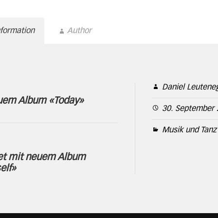
nformation
Author
Daniel Leutene
uem Album «Today»
30. September 
Musik und Tanz
ket mit neuem Album
elf»